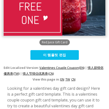
Red Juice Gift Card
이 템플릿 편집
Edit Localized Version:
Valentines Couple Coupon(EN)
|
情人節情侶
優惠券(TW)
|
情人节情侣优惠券(CN)
View this page in:
EN
TW
CN
Looking for a valentines day gift card design? Here
is a perfect gift card template. This is a valentines
couple coupon gift card template, you can use it to
try to create a beautiful valentines day gift card