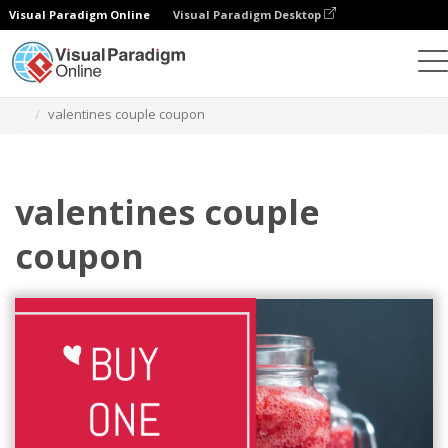
Visual Paradigm Online
Visual Paradigm Desktop
그래픽 디자인 도구
템플릿
기프트 카드
valentines couple coupon
valentines couple
coupon