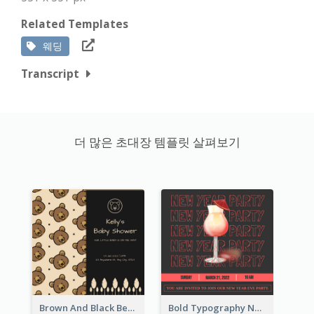
Related Templates
웨딩
Transcript
더 많은 초대장 템플릿 살펴보기
Brown And Black Bear Cartoon Baby Shower Invitation
Bold Typography New Year Party Invitation Design