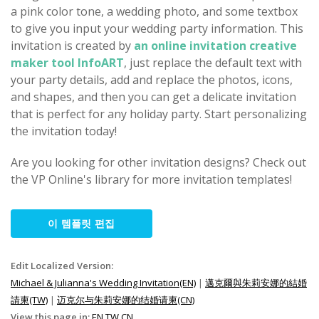
a pink color tone, a wedding photo, and some textbox
to give you input your wedding party information. This
invitation is created by
an online invitation creative
maker tool InfoART
, just replace the default text with
your party details, add and replace the photos, icons,
and shapes, and then you can get a delicate invitation
that is perfect for any holiday party. Start personalizing
the invitation today!
Are you looking for other invitation designs? Check out
the VP Online's library for more invitation templates!
이 템플릿 편집
Edit Localized Version:
Michael & Julianna's Wedding Invitation(EN)
|
邁克爾與朱莉安娜的結婚
請柬(TW)
|
迈克尔与朱莉安娜的结婚请柬(CN)
View this page in:
EN
TW
CN