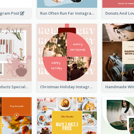
agram Post
Run Often Run Far Instagram Post
Skin Care Products Special Sale Instagram Post
Christmas Holiday Instagram Post