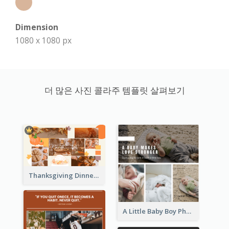
Dimension
1080 x 1080 px
더 많은 사진 콜라주 템플릿 살펴보기
Thanksgiving Dinner Collage
A Little Baby Boy Photo Collage