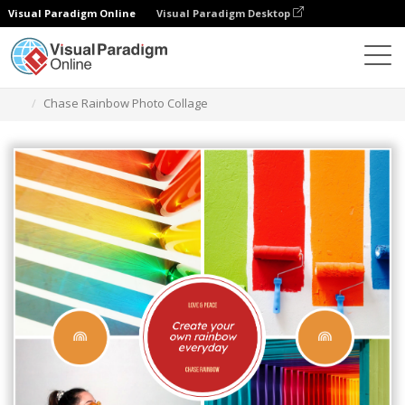
Visual Paradigm Online
Visual Paradigm Desktop
그래픽 디자인 도구
템플릿
사진 콜라주
Chase Rainbow Photo Collage