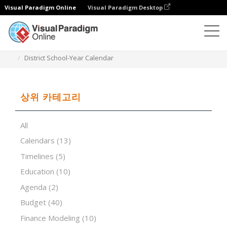
Visual Paradigm Online
Visual Paradigm Desktop
스프레드시트 편집기
템플릿
District School-Year Calendar
상위 카테고리
All
Calendars
(13)
Timelines
(5)
Education
(10)
Agenda
(2)
Budget
(40)
Finance Modeling
(10)