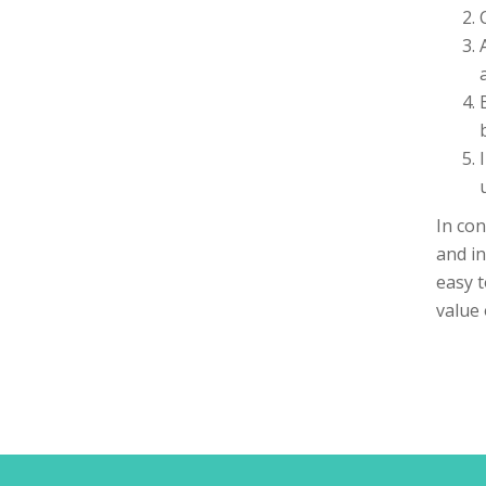
In con
and in
easy t
value 