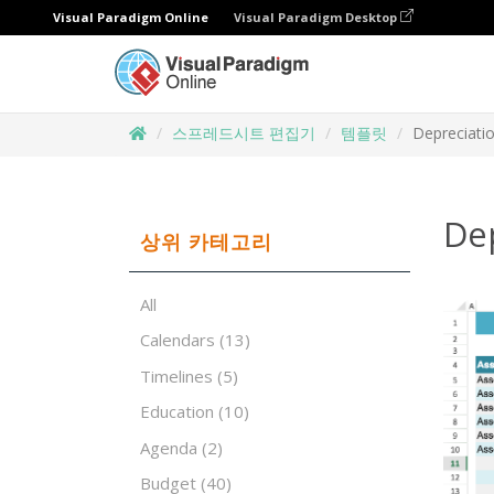
Visual Paradigm Online
Visual Paradigm Desktop
스프레드시트 편집기
템플릿
Depreciati
De
상위 카테고리
All
Calendars
(13)
Timelines
(5)
Education
(10)
Agenda
(2)
Budget
(40)