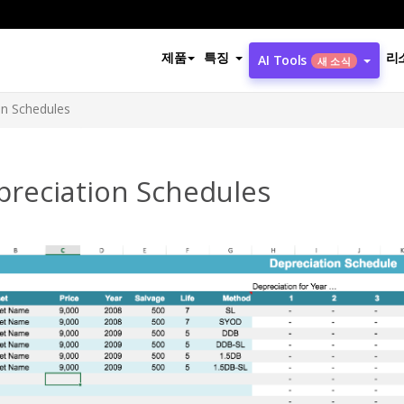
제품
특징
리
AI Tools
새 소식
on Schedules
preciation Schedules