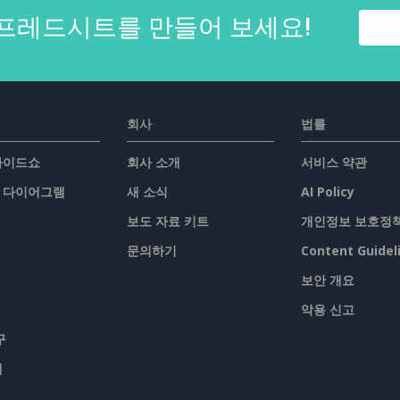
프레드시트를 만들어 보세요!
회사
법률
슬라이드쇼
회사 소개
서비스 약관
/ 다이어그램
새 소식
AI Policy
보도 자료 키트
개인정보 보호정
문의하기
Content Guidel
보안 개요
악용 신고
구
맵