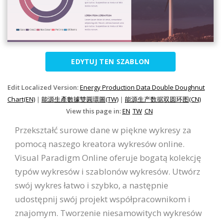
EDYTUJ TEN SZABLON
Edit Localized Version:
Energy Production Data Double Doughnut
Chart(EN)
|
能源生產數據雙圓環圖(TW)
|
能源生产数据双圆环图(CN)
View this page in:
EN
TW
CN
Przekształć surowe dane w piękne wykresy za
pomocą naszego kreatora wykresów online.
Visual Paradigm Online oferuje bogatą kolekcję
typów wykresów i szablonów wykresów. Utwórz
swój wykres łatwo i szybko, a następnie
udostępnij swój projekt współpracownikom i
znajomym. Tworzenie niesamowitych wykresów