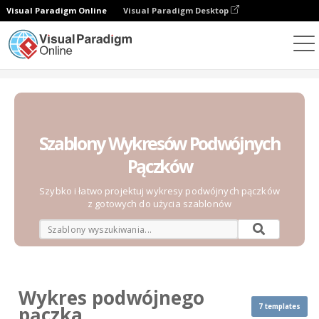
Visual Paradigm Online
Visual Paradigm Desktop
Wykresy
Szablony
Wykres podwójnego pączka
Szablony Wykresów Podwójnych
Pączków
Szybko i łatwo projektuj wykresy podwójnych pączków
z gotowych do użycia szablonów
Wykres podwójnego
7 templates
pączka