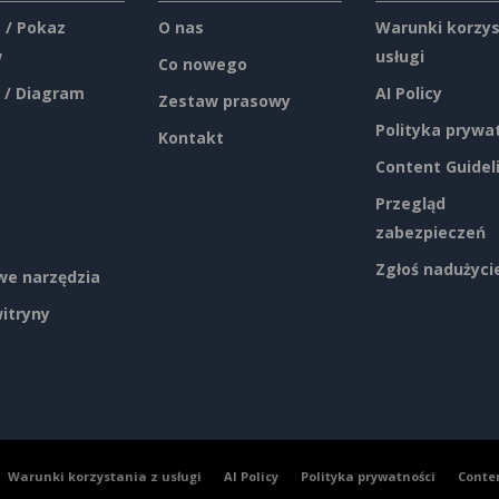
 / Pokaz
O nas
Warunki korzys
w
usługi
Co nowego
 / Diagram
AI Policy
Zestaw prasowy
Polityka prywa
Kontakt
Content Guidel
Przegląd
zabezpieczeń
Zgłoś nadużyci
e narzędzia
itryny
Warunki korzystania z usługi
AI Policy
Polityka prywatności
Conte