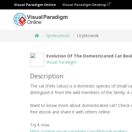
Visual Paradigm Online
Visual Paradigm Desktop
Społeczność
Użytkownik
Evolution Of The Domesticated Cat Boo
Visual Paradigm
Description
The cat (Felis catus) is a domestic species of small c
distinguish it from the wild members of the family. A 
Want to know more about domesticated cat? Check out
free ebook and share it with others online.
Try it now.
https://online.visual-paradigm.com/flipbook-maker/