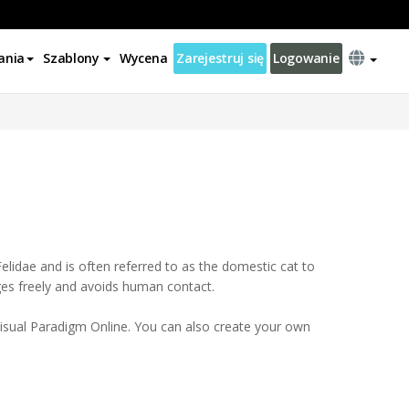
ania
Szablony
Wycena
Zarejestruj się
Logowanie
elidae and is often referred to as the domestic cat to
anges freely and avoids human contact.
isual Paradigm Online. You can also create your own