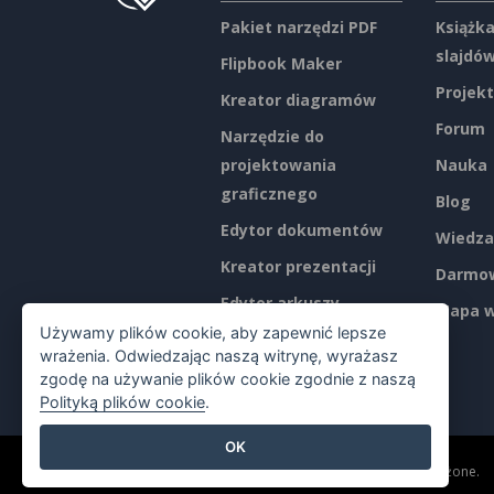
Pakiet narzędzi PDF
Książka
slajdó
Flipbook Maker
Projekt
Kreator diagramów
Forum
Narzędzie do
projektowania
Nauka
graficznego
Blog
Edytor dokumentów
Wiedza
Kreator prezentacji
Darmow
Edytor arkuszy
Mapa w
kalkulacyjnych
Używamy plików cookie, aby zapewnić lepsze
wrażenia. Odwiedzając naszą witrynę, wyrażasz
Ceny
zgodę na używanie plików cookie zgodnie z naszą
Polityką plików cookie
.
OK
©2026 by Visual Paradigm. Wszelkie prawa zastrzeżone.