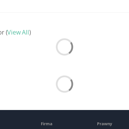
r (
View All
)
Firma
Prawny