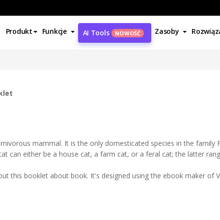
Produkt
Funkcje
Zasoby
Rozwiąz
AI Tools
NOWOŚĆ
klet
arnivorous mammal. It is the only domesticated species in the family F
cat can either be a house cat, a farm cat, or a feral cat; the latter r
 this booklet about book. It's designed using the ebook maker of V