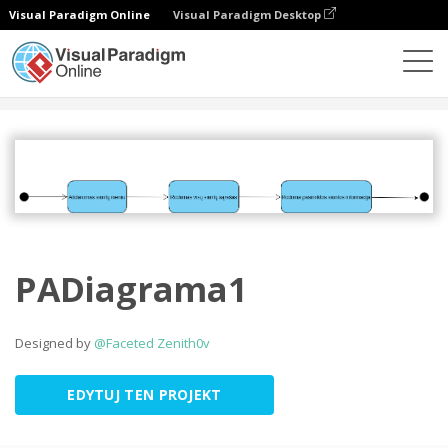
Visual Paradigm Online
Visual Paradigm Desktop
Społeczność
Udostępnij
PADiagrama1
Designed by
@Faceted Zenith0v
EDYTUJ TEN PROJEKT