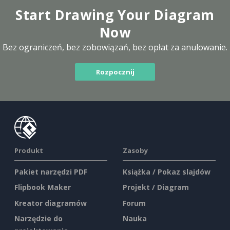
Start Drawing Your Diagram
Now
Bez ograniczeń, bez zobowiązań, bez opłat za anulowanie.
Rozpocznij
Produkt
Zasoby
Pakiet narzędzi PDF
Książka / Pokaz slajdów
Flipbook Maker
Projekt / Diagram
Kreator diagramów
Forum
Narzędzie do
Nauka