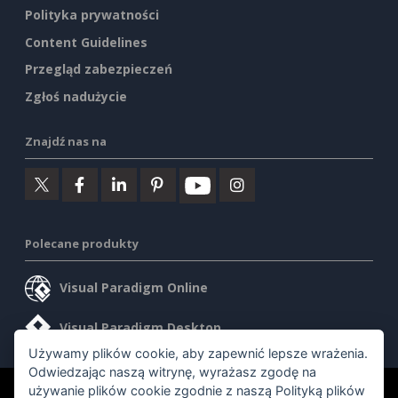
Polityka prywatności
Content Guidelines
Przegląd zabezpieczeń
Zgłoś nadużycie
Znajdź nas na
Polecane produkty
Visual Paradigm Online
Visual Paradigm Desktop
Używamy plików cookie, aby zapewnić lepsze wrażenia.
Odwiedzając naszą witrynę, wyrażasz zgodę na
używanie plików cookie zgodnie z naszą
Polityką plików
©2026 by Visual Paradigm. Wszelkie prawa zastrzeżone.