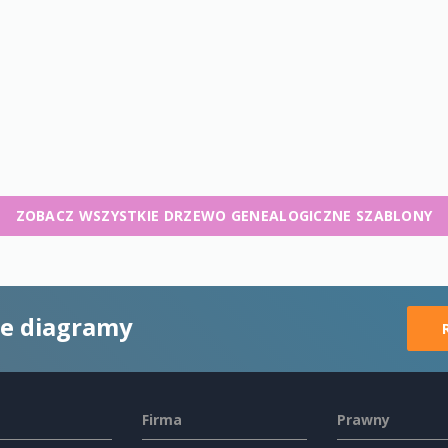
ZOBACZ WSZYSTKIE DRZEWO GENEALOGICZNE SZABLONY
ne diagramy
Firma
Prawny