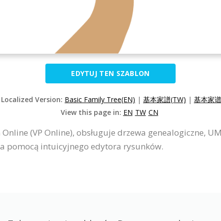
EDYTUJ TEN SZABLON
 Localized Version:
Basic Family Tree(EN)
|
基本家譜(TW)
|
基本家谱(
View this page in:
EN
TW
CN
 Online (VP Online), obsługuje drzewa genealogiczne, UM
a pomocą intuicyjnego edytora rysunków.