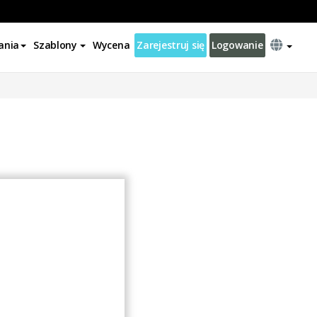
ania
Szablony
Wycena
Zarejestruj się
Logowanie