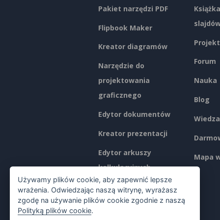
Pakiet narzędzi PDF
Książka
slajdó
Flipbook Maker
Projekt
Kreator diagramów
Forum
Narzędzie do
projektowania
Nauka
graficznego
Blog
Edytor dokumentów
Wiedza
Kreator prezentacji
Darmow
Edytor arkuszy
Mapa w
kalkulacyjnych
Używamy plików cookie, aby zapewnić lepsze
Ceny
wrażenia. Odwiedzając naszą witrynę, wyrażasz
zgodę na używanie plików cookie zgodnie z naszą
Polityką plików cookie
.