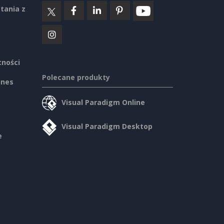
tania z
tności
Polecane produkty
ines
Visual Paradigm Online
Visual Paradigm Desktop
e