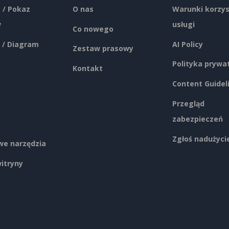
 / Pokaz
O nas
Warunki korzys
w
usługi
Co nowego
 / Diagram
AI Policy
Zestaw prasowy
Polityka prywa
Kontakt
Content Guidel
Przegląd
zabezpieczeń
Zgłoś nadużyci
e narzędzia
itryny