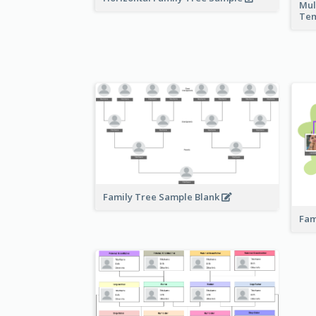
Mul
Te
Family Tree Sample Blank
Fam