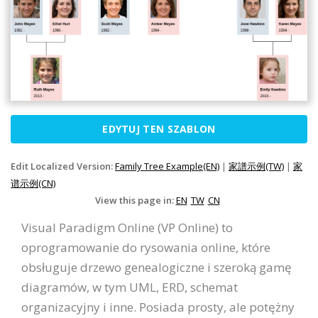
EDYTUJ TEN SZABLON
Edit Localized Version:
Family Tree Example(EN)
|
家譜示例(TW)
|
家
谱示例(CN)
View this page in:
EN
TW
CN
Visual Paradigm Online (VP Online) to
oprogramowanie do rysowania online, które
obsługuje drzewo genealogiczne i szeroką gamę
diagramów, w tym UML, ERD, schemat
organizacyjny i inne. Posiada prosty, ale potężny