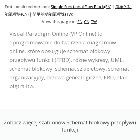
Edit Localized Version:
Simple Functional Flow Block(EN)
|
简单的功
能流程块(CN)
|
簡單的功能流程塊(TW)
View this page in:
EN
CN
TW
Visual Paradigm Online (VP Online) to
oprogramowanie do tworzenia diagramów
online, które obsługuje schemat blokowy
przepływu funkcji (FFBD), różne wykresy, UML,
schemat blokowy, schemat szkieletowy, schemat
organizacyjny, drzewo genealogiczne, ERD, plan
piętra itp.
Zobacz więcej szablonów Schemat blokowy przepływu
funkcji