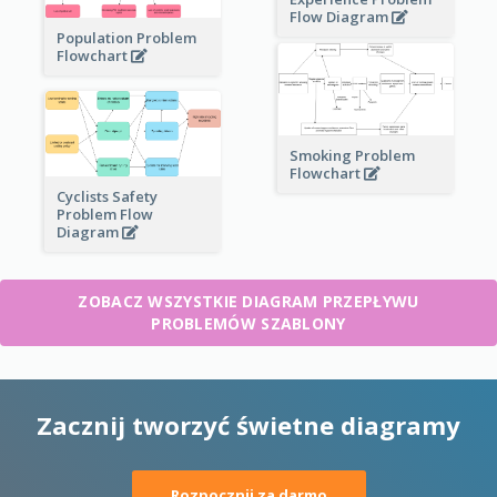
Flow Diagram
Population Problem
Flowchart
Smoking Problem
Flowchart
Cyclists Safety
Problem Flow
Diagram
ZOBACZ WSZYSTKIE DIAGRAM PRZEPŁYWU
PROBLEMÓW SZABLONY
Zacznij tworzyć świetne diagramy
Rozpocznij za darmo