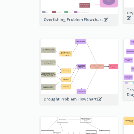
Dry
Overfishing Problem Flowchart
Tro
Di
Drought Problem Flowchart