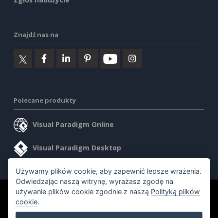
Znajdź nas na
Polecane produkty
Visual Paradigm Online
Visual Paradigm Desktop
Używamy plików cookie, aby zapewnić lepsze wrażenia.
Odwiedzając naszą witrynę, wyrażasz zgodę na
używanie plików cookie zgodnie z naszą
Polityką plików
©2026 by Visual Paradigm. Wszelkie prawa zastrzeżone.
cookie
.
Warunki korzystania z usługi
AI Policy