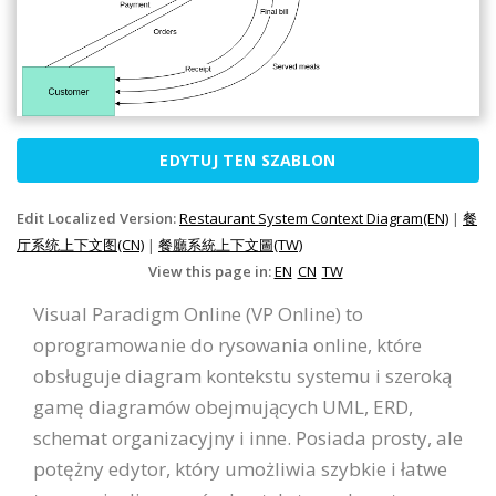
EDYTUJ TEN SZABLON
Edit Localized Version:
Restaurant System Context Diagram(EN)
|
餐
厅系统上下文图(CN)
|
餐廳系統上下文圖(TW)
View this page in:
EN
CN
TW
Visual Paradigm Online (VP Online) to
oprogramowanie do rysowania online, które
obsługuje diagram kontekstu systemu i szeroką
gamę diagramów obejmujących UML, ERD,
schemat organizacyjny i inne. Posiada prosty, ale
potężny edytor, który umożliwia szybkie i łatwe