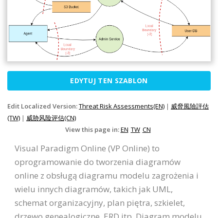
EDYTUJ TEN SZABLON
Edit Localized Version:
Threat Risk Assessments(EN)
|
威脅風險評估
(TW)
|
威胁风险评估(CN)
View this page in:
EN
TW
CN
Visual Paradigm Online (VP Online) to
oprogramowanie do tworzenia diagramów
online z obsługą diagramu modelu zagrożenia i
wielu innych diagramów, takich jak UML,
schemat organizacyjny, plan piętra, szkielet,
drzewo genealogiczne, ERD itp. Diagram modelu