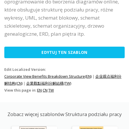
oprogramowanie do tworzenia diagramów online,
które obsługuje strukturę podziału pracy, różne
wykresy, UML, schemat blokowy, schemat
szkieletowy, schemat organizacyjny, drzewo
genealogiczne, ERD, plan piętra itp.
EDYTUJ TEN SZABLON
Edit Localized Version:
Corporate View Benefits Breakdown Structure(EN)
|
企业观点福利分
解结构(CN)
|
企業觀點福利分解結構(TW)
View this page in:
EN
CN
TW
Zobacz więcej szablonów Struktura podziału pracy