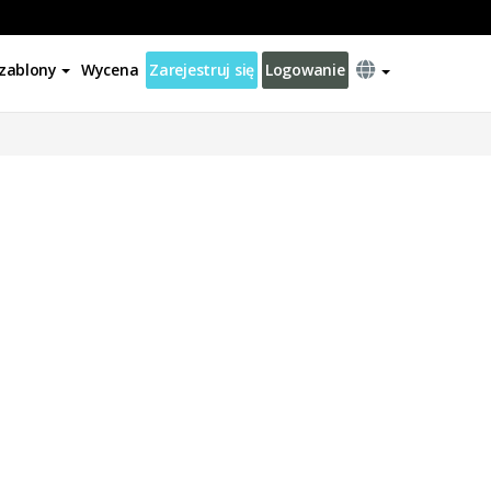
zablony
Wycena
Zarejestruj się
Logowanie