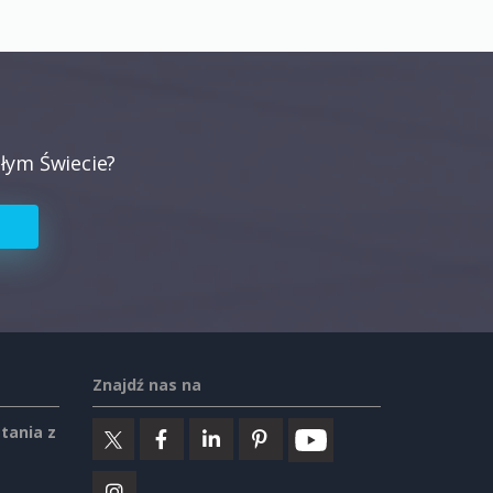
łym Świecie?
Znajdź nas na
tania z