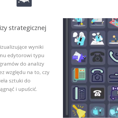
zy strategicznej
zualizujące wyniki
zemu edytorowi typu
iagramów do analizy
Bez względu na to, czy
ieła sztuki do
ągnąć i upuścić.