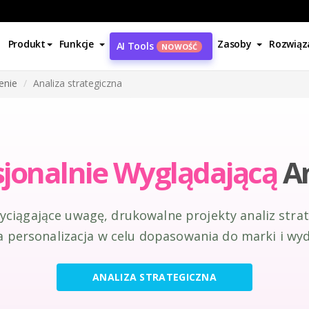
Produkt
Funkcje
Zasoby
Rozwiąz
AI Tools
NOWOŚĆ
enie
Analiza strategiczna
sjonalnie Wyglądającą
An
yciągające uwagę, drukowalne projekty analiz strat
 personalizacja w celu dopasowania do marki i wyd
ANALIZA STRATEGICZNA