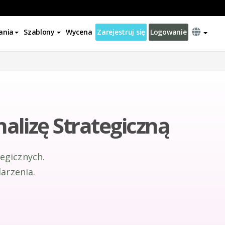
ania
Szablony
Wycena
Zarejestruj się
Logowanie
alizę Strategiczną
egicznych.
arzenia.