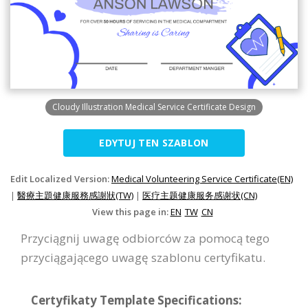
Cloudy Illustration Medical Service Certificate Design
EDYTUJ TEN SZABLON
Edit Localized Version:
Medical Volunteering Service Certificate(EN)
|
醫療主題健康服務感謝狀(TW)
|
医疗主题健康服务感谢状(CN)
View this page in:
EN
TW
CN
Przyciągnij uwagę odbiorców za pomocą tego
przyciągającego uwagę szablonu certyfikatu.
Certyfikaty Template Specifications: