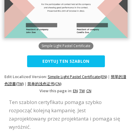
Simple Light Pastel Certificate
EDYTUJ TEN SZABLON
Edit Localized Version:
Simple Light Pastel Certificate(EN)
|
簡單的淺
色證書(TW)
|
简单的浅色证书(CN)
View this page in:
EN
TW
CN
Ten szablon certyfikatu pomaga szybko
rozpocząć kolejną kampanię. Jest
zaprojektowany przez projektanta i pomaga się
wyróżnić.