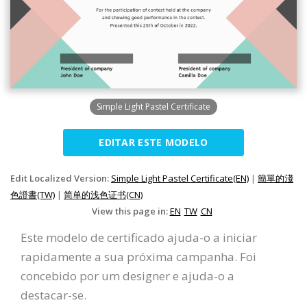
Simple Light Pastel Certificate
EDITAR ESTE MODELO
Edit Localized Version:
Simple Light Pastel Certificate(EN)
|
簡單的淺
色證書(TW)
|
简单的浅色证书(CN)
View this page in:
EN
TW
CN
Este modelo de certificado ajuda-o a iniciar
rapidamente a sua próxima campanha. Foi
concebido por um designer e ajuda-o a
destacar-se.