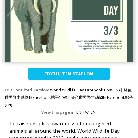
EDYTUJ TEN SZABLON
Edit Localized Version:
World Wildlife Day Facebook Post(EN)
|
綠色
世界野生動物日Facebook帖子(TW)
|
绿色世界野生动物日Facebook帖子
(CN)
View this page in:
EN
TW
CN
To raise people's awareness of endangered
animals all around the world, World Wildlife Day