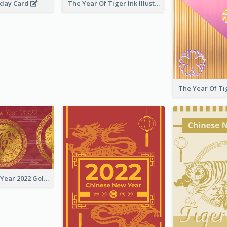
hday Card
The Year Of Tiger Ink Illustration New Year Greeting Card
Chinese New Year 2022 Golden Greeting Card