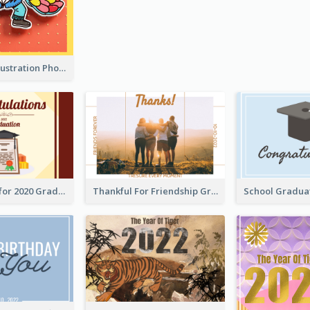
Lion Dance Illustration Photo Greeting Card
Gratulations for 2020 Graduation Greeting Card
Thankful For Friendship Greeting Card