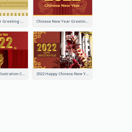
Tiger New Year Greeting Card With Decorations
Chinese New Year Greeting Card With Dragon Decorations
Golden Tiger Illustration Chinese New Year Greeting Card
2022 Happy Chinese New Year Greeting Card With Photo