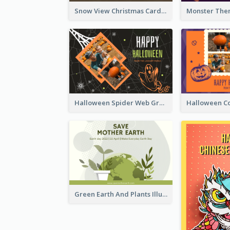
Snow View Christmas Card With Simple Design
Halloween Spider Web Greeting Card
Green Earth And Plants Illustrations Greeting Card