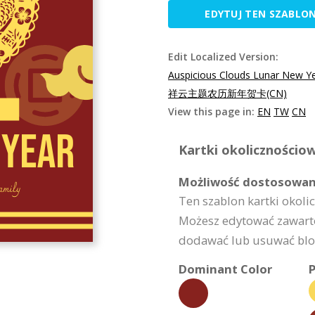
EDYTUJ TEN SZABLO
Edit Localized Version:
Auspicious Clouds Lunar New Ye
祥云主题农历新年贺卡(CN)
View this page in:
EN
TW
CN
Kartki okolicznościo
Możliwość dostosowan
Ten szablon kartki okol
Możesz edytować zawarto
dodawać lub usuwać bloki
Dominant Color
P