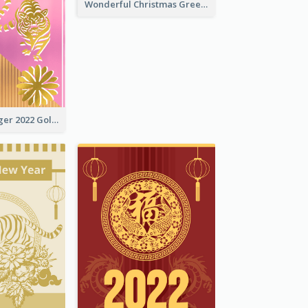
Wonderful Christmas Greeting Card
The Year Of Tiger 2022 Golden Greeting Card