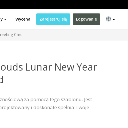
ny
Wycena
Zarejestruj się
Logowanie
reeting Card
louds Lunar New Year
d
cznościową za pomocą tego szablonu. Jest
aprojektowany i doskonale spełnia Twoje