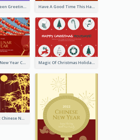
Spooky Halloween Greeting Card
Have A Good Time This Halloween Greeting Card
Minimal Lunar New Year Celebration Greeting Card
Magic Of Christmas Holidays Greeting Card
Simple Graphic Chinese New Year In Red And Yellow