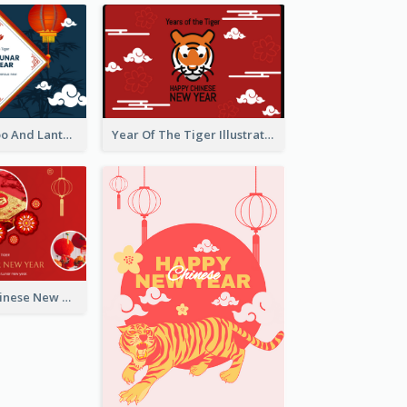
Chinese Bamboo And Lanterns New Year Greeting Card
Year Of The Tiger Illustration Chinese New Year Greeting Card
Celebrating Chinese New Year Greeting Card