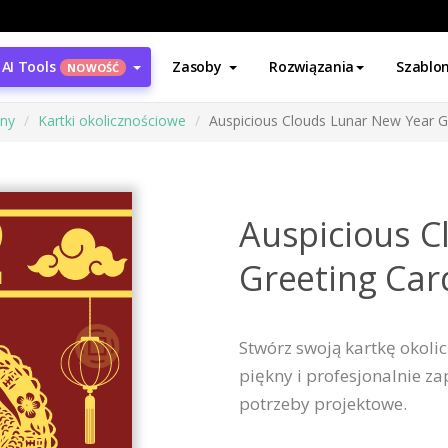
AI Tools
Zasoby
Rozwiązania
Szablo
NOWOŚĆ
ony
Kartki okolicznościowe
Auspicious Clouds Lunar New Year G
Auspicious C
Greeting Car
Stwórz swoją kartkę okoli
piękny i profesjonalnie z
potrzeby projektowe.