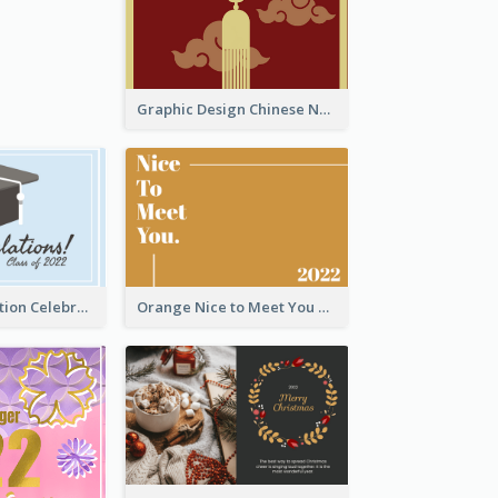
Graphic Design Chinese New Year Greeting Card With Decorations
School Graduation Celebration Card
Orange Nice to Meet You Greeting Card