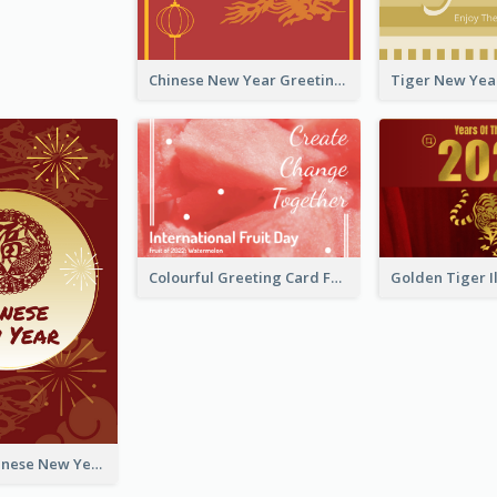
Chinese New Year Greeting Card With Graphic Decorations
Colourful Greeting Card For International Fruit Day 2021
Fireworks Chinese New Year Greeting Card