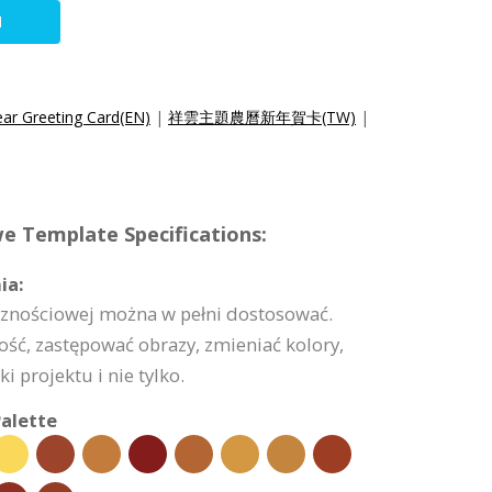
N
ar Greeting Card(EN)
|
祥雲主題農曆新年賀卡(TW)
|
we Template Specifications:
ia:
icznościowej można w pełni dostosować.
ść, zastępować obrazy, zmieniać kolory,
 projektu i nie tylko.
alette