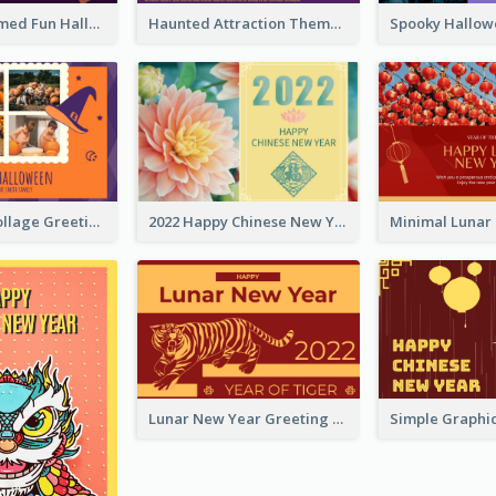
Monster Themed Fun Halloween Greeting Card
Haunted Attraction Themed Halloween Card
Halloween Collage Greeting Card
2022 Happy Chinese New Year Flower Photo Greeting Card
Lunar New Year Greeting Card With Tiger Illustration