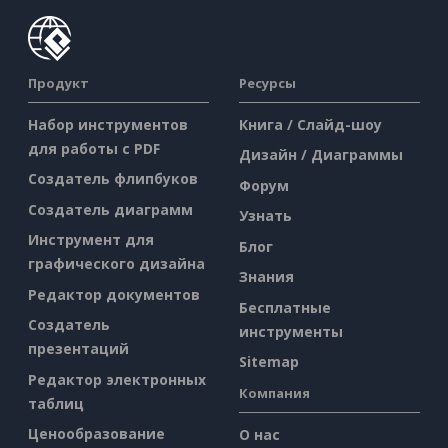
Продукт
Ресурсы
Набор инструментов
Книга / Слайд-шоу
для работы с PDF
Дизайн / Диаграммы
Создатель флипбуков
Форум
Создатель диаграмм
Узнать
Инструмент для
Блог
графического дизайна
Знания
Редактор документов
Бесплатные
Создатель
инструменты
презентаций
Sitemap
Редактор электронных
Компания
таблиц
Ценообразование
О нас