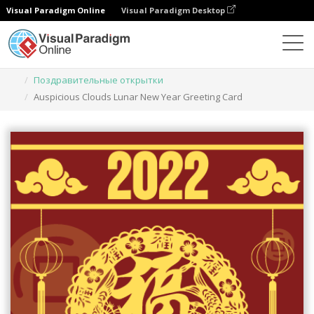
Visual Paradigm Online
Visual Paradigm Desktop
Инструмент графического дизайна
Шаблоны
Поздравительные открытки
Auspicious Clouds Lunar New Year Greeting Card