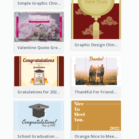
Simple Graphic Chinese New Year In Red And Yellow
Graphic Design Chinese New Year Greeting Card With Decorations
Valentine Quote Greeting Card
Gratulations for 2020 Graduation Greeting Card
Thankful For Friendship Greeting Card
School Graduation Celebration Card
Orange Nice to Meet You Greeting Card