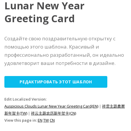
Lunar New Year
Greeting Card
Создайте свою поздравительную открытку с
помощью этого шаблона. Красивый и
профессионально разработанный, он идеально
удовлетворит ваши потребности в дизайне.
РЕДАКТИРОВАТЬ ЭТОТ ШАБЛОН
Edit Localized Version:
Auspicious Clouds Lunar New Year Greeting Card(EN)
|
祥雲主題農曆
新年賀卡(TW)
|
祥云主题农历新年贺卡(CN)
View this page in:
EN
TW
CN