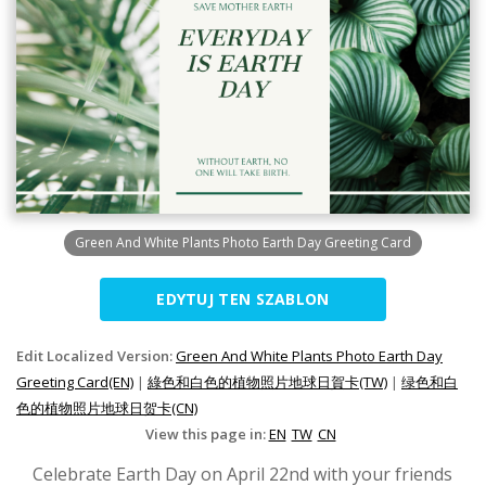
Green And White Plants Photo Earth Day Greeting Card
EDYTUJ TEN SZABLON
Edit Localized Version:
Green And White Plants Photo Earth Day
Greeting Card(EN)
|
綠色和白色的植物照片地球日賀卡(TW)
|
绿色和白
色的植物照片地球日贺卡(CN)
View this page in:
EN
TW
CN
Celebrate Earth Day on April 22nd with your friends