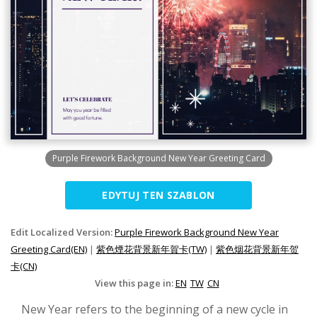
Purple Firework Background New Year Greeting Card
EDYTUJ TEN SZABLON
Edit Localized Version:
Purple Firework Background New Year
Greeting Card(EN)
|
紫色煙花背景新年賀卡(TW)
|
紫色烟花背景新年贺
卡(CN)
View this page in:
EN
TW
CN
New Year refers to the beginning of a new cycle in