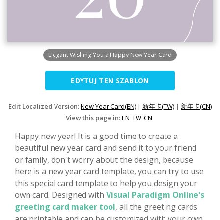
Elegant Wishing You a Happy New Year Card
EDYTUJ TEN SZABLON
Edit Localized Version:
New Year Card(EN)
|
新年卡(TW)
|
新年卡(CN)
View this page in:
EN
TW
CN
Happy new year! It is a good time to create a
beautiful new year card and send it to your friend
or family, don't worry about the design, because
here is a new year card template, you can try to use
this special card template to help you design your
own card. Designed with
Visual Paradigm Online's
greeting card maker tool
, all the greeting cards
are printable and can be customized with your own