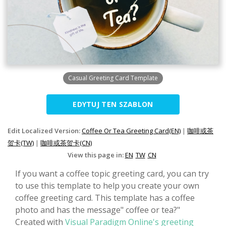
Casual Greeting Card Template
EDYTUJ TEN SZABLON
Edit Localized Version:
Coffee Or Tea Greeting Card(EN)
|
咖啡或茶
贺卡(TW)
|
咖啡或茶贺卡(CN)
View this page in:
EN
TW
CN
If you want a coffee topic greeting card, you can try
to use this template to help you create your own
coffee greeting card. This template has a coffee
photo and has the message" coffee or tea?"
Created with
Visual Paradigm Online's greeting