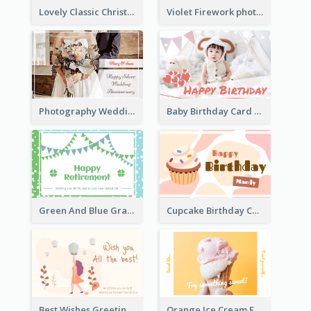
Lovely Classic Christmas Greeting Card Design
Violet Firework photo 2021 New Year Greeting Card
Photography Wedding Anniversary Card With Drawing Effect
Baby Birthday Card With Simple Decorations
Green And Blue Graphic Retirement Greeting Card
Cupcake Birthday Card With Blobs
Best Wishes Greeting Card
Orange Ice Cream Fun Greeting Card