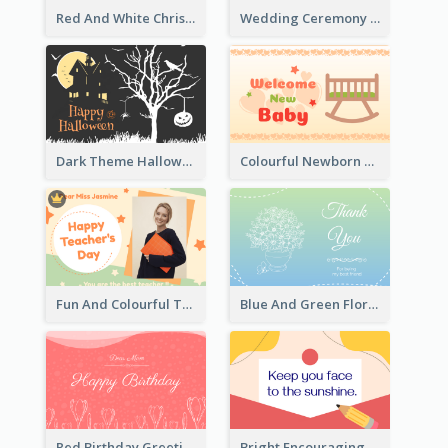
Red And White Christmas Card With Decorations
Wedding Ceremony Greeting Card With Photos
Dark Theme Halloween Greeting Card
Colourful Newborn Baby Greeting Card
Fun And Colourful Teacher's Day Greeting Card
Blue And Green Floral Thank You Card
Red Birthday Greeting Card
Bright Encouraging Greeting Card