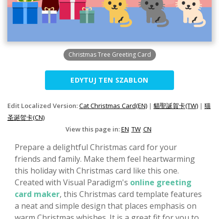
Christmas Tree Greeting Card
EDYTUJ TEN SZABLON
Edit Localized Version:
Cat Christmas Card(EN)
|
貓聖誕賀卡(TW)
|
猫
圣诞贺卡(CN)
View this page in:
EN
TW
CN
Prepare a delightful Christmas card for your
friends and family. Make them feel heartwarming
this holiday with Christmas card like this one.
Created with Visual Paradigm's
online greeting
card maker
, this Christmas card template features
a neat and simple design that places emphasis on
warm Christmas whishes. It is a great fit for you to