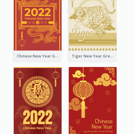
Chinese New Year Greeting Card With Graphic Decorations
Tiger New Year Greeting Card With Decorations