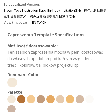
Edit Localized Version:
Brown Toys Illustration Baby Birthday Invitation(EN)
|
棕色玩具插圖嬰
兒生日邀請(TW)
|
棕色玩具插图婴儿生日邀请(CN)
View this page in:
EN
TW
CN
Zaproszenia Template Specifications:
Możliwość dostosowania:
Ten szablon zaproszenia można w pełni dostosować
do własnych upodobań pod każdym względem,
treści, kolorów, tła, bloków projektu itp.
Dominant Color
Palette