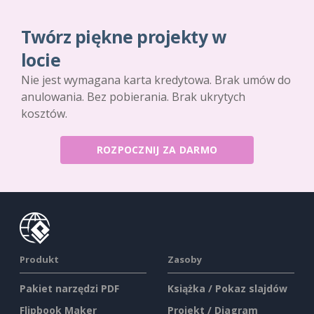
Twórz piękne projekty w
locie
Nie jest wymagana karta kredytowa. Brak umów do
anulowania. Bez pobierania. Brak ukrytych
kosztów.
ROZPOCZNIJ ZA DARMO
Produkt
Zasoby
Pakiet narzędzi PDF
Książka / Pokaz slajdów
Flipbook Maker
Projekt / Diagram