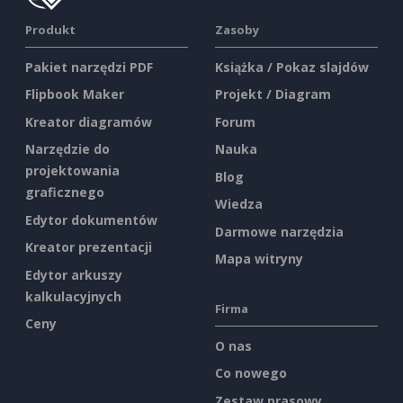
Produkt
Zasoby
Pakiet narzędzi PDF
Książka / Pokaz slajdów
Flipbook Maker
Projekt / Diagram
Kreator diagramów
Forum
Narzędzie do
Nauka
projektowania
Blog
graficznego
Wiedza
Edytor dokumentów
Darmowe narzędzia
Kreator prezentacji
Mapa witryny
Edytor arkuszy
kalkulacyjnych
Firma
Ceny
O nas
Co nowego
Zestaw prasowy