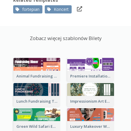
Related Templates
fortepian
Koncert
Zobacz więcej szablonów Bilety
Animal Fundraising Ticket Show Ticket
Premiere Installation Exhibition Ticket
Lunch Fundraising Ticket
Impressionism Art Exhibition Ticket
Green Wild Safari Entry Ticket Design Idea
Luxury Makeover Workshop Ticket Design