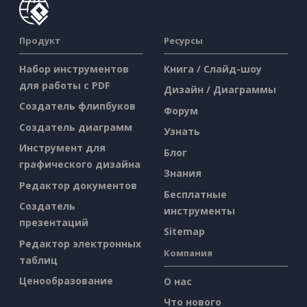
Продукт
Ресурсы
Набор инструментов
Книга / Слайд-шоу
для работы с PDF
Дизайн / Диаграммы
Создатель флипбуков
Форум
Создатель диаграмм
Узнать
Инструмент для
Блог
графического дизайна
Знания
Редактор документов
Бесплатные
Создатель
инструменты
презентаций
Sitemap
Редактор электронных
Компания
таблиц
Ценообразование
О нас
Что нового