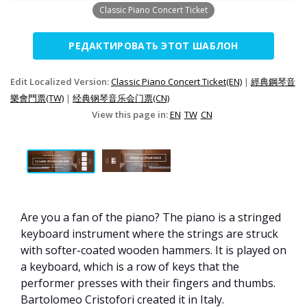
Classic Piano Concert Ticket
РЕДАКТИРОВАТЬ ЭТОТ ШАБЛОН
Edit Localized Version:
Classic Piano Concert Ticket(EN)
|
經典鋼琴音
樂會門票(TW)
|
经典钢琴音乐会门票(CN)
View this page in:
EN
TW
CN
Are you a fan of the piano? The piano is a stringed
keyboard instrument where the strings are struck
with softer-coated wooden hammers. It is played on
a keyboard, which is a row of keys that the
performer presses with their fingers and thumbs.
Bartolomeo Cristofori created it in Italy.