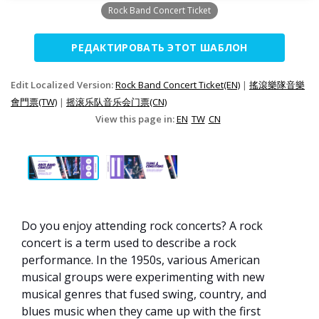
Rock Band Concert Ticket
РЕДАКТИРОВАТЬ ЭТОТ ШАБЛОН
Edit Localized Version:
Rock Band Concert Ticket(EN)
|
搖滾樂隊音樂
會門票(TW)
|
摇滚乐队音乐会门票(CN)
View this page in:
EN
TW
CN
Do you enjoy attending rock concerts? A rock
concert is a term used to describe a rock
performance. In the 1950s, various American
musical groups were experimenting with new
musical genres that fused swing, country, and
blues music when they came up with the first