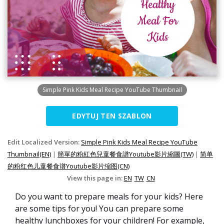
Simple Pink Kids Meal Recipe YouTube Thumbnail
EDYTUJ TEN SZABLON
Edit Localized Version:
Simple Pink Kids Meal Recipe YouTube
Thumbnail(EN)
|
簡單的粉紅色兒童餐食譜Youtube影片縮圖(TW)
|
简单
的粉红色儿童餐食谱Youtube影片缩图(CN)
View this page in:
EN
TW
CN
Do you want to prepare meals for your kids? Here
are some tips for you! You can prepare some
healthy lunchboxes for your children! For example,