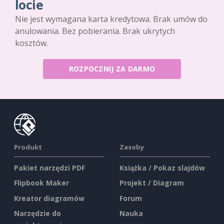
locie
Nie jest wymagana karta kredytowa. Brak umów do
anulowania. Bez pobierania. Brak ukrytych
kosztów.
ROZPOCZNIJ ZA DARMO
Produkt
Zasoby
Pakiet narzędzi PDF
Książka / Pokaz slajdów
Flipbook Maker
Projekt / Diagram
Kreator diagramów
Forum
Narzędzie do
Nauka