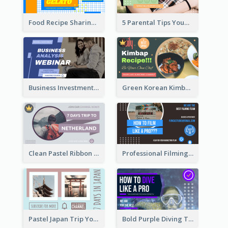
Food Recipe Sharing YouTube Thumbnail
5 Parental Tips YouTube Thumbnail
Business Investment Webinar YouTube Thumbnail
Green Korean Kimbap YouTube Thumbnail Design
Clean Pastel Ribbon Backpacker YouTube Thumbnail Design
Professional Filming YouTube Thumbnail Design
Pastel Japan Trip YouTube Thumbnail Design
Bold Purple Diving Tutorial YouTube Cover Thumbnail Design