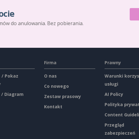
ocie
mów do anulowania. Bez pobierania.
Firma
Prawny
 / Pokaz
O nas
Warunki korzys
w
usługi
Co nowego
 / Diagram
AI Policy
Zestaw prasowy
Polityka prywa
Kontakt
Content Guidel
Przegląd
zabezpieczeń