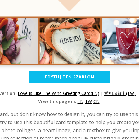
EDYTUJ TEN SZABLON
 Version:
Love Is Like The Wind Greeting Card(EN)
|
愛如風賀卡(TW)
View this page in:
EN
TW
CN
ard, but don't know how to design it, you can try to use this 
n try to use this beautiful card template to help you create 
 photo collages, a heart image, and a textbox to give you i
 rich collection of ready-made and fully customizable greetin