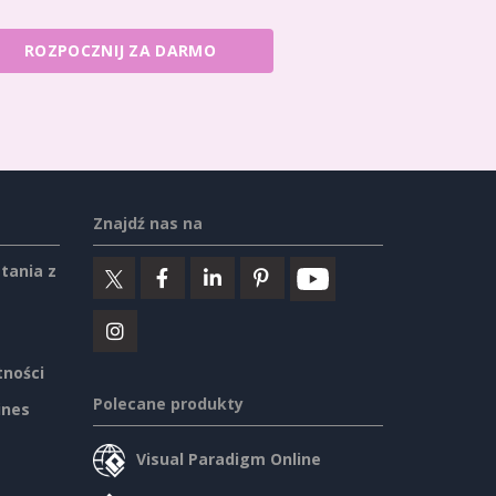
ROZPOCZNIJ ZA DARMO
Znajdź nas na
tania z
tności
Polecane produkty
ines
Visual Paradigm Online