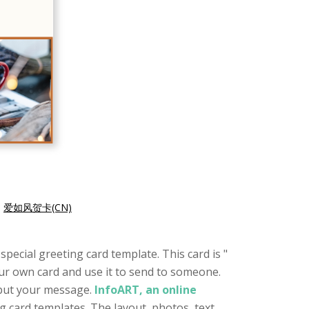
|
爱如风贺卡(CN)
special greeting card template. This card is "
your own card and use it to send to someone.
nput your message.
InfoART, an online
g card templates. The layout, photos, text,