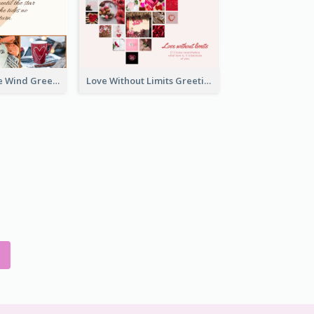
Love Is Like The Wind Greeting Card
Love Without Limits Greeting Card