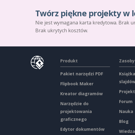
Twórz piękne projekty w l
Nie jest wymagana karta kredytowa. Brak u
Brak ukrytych kosztów.
Produkt
Zasoby
Pakiet narzędzi PDF
Książka
slajdó
Flipbook Maker
Projekt
Kreator diagramów
Forum
Narzędzie do
projektowania
Nauka
graficznego
Blog
Edytor dokumentów
Wiedza