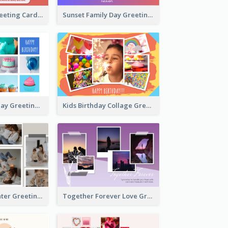
Family Love Greeting Card
Sunset Family Day Greeting Card
Cupcake Birthday Greeting Card
Kids Birthday Collage Greeting Card
Family Is Laughter Greeting Card
Together Forever Love Greeting Card