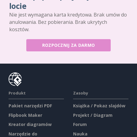
locie
Nie jest wymagana karta kredytowa. Brak umów do
anulowania. Bez pobierania. Brak ukrytych
kosztów.
ROZPOCZNIJ ZA DARMO
Produkt
Zasoby
Pakiet narzędzi PDF
Książka / Pokaz slajdów
Flipbook Maker
Projekt / Diagram
Kreator diagramów
Forum
Narzędzie do
Nauka