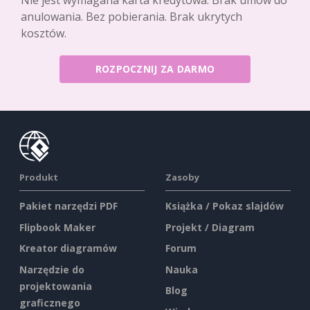
Nie jest wymagana karta kredytowa. Brak umów do
anulowania. Bez pobierania. Brak ukrytych
kosztów.
ROZPOCZNIJ ZA DARMO
Produkt
Zasoby
Pakiet narzędzi PDF
Książka / Pokaz slajdów
Flipbook Maker
Projekt / Diagram
Kreator diagramów
Forum
Narzędzie do
Nauka
projektowania
Blog
graficznego