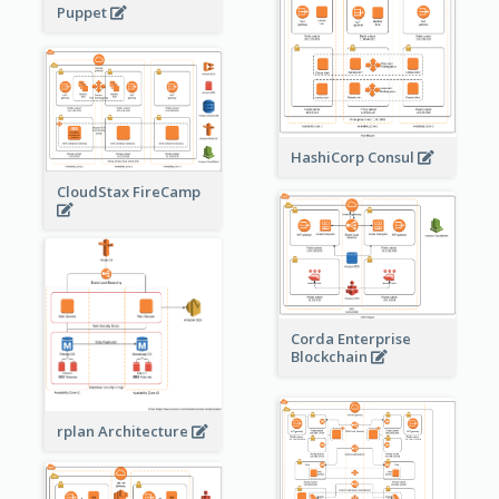
Puppet
HashiCorp Consul
CloudStax FireCamp
Corda Enterprise
Blockchain
rplan Architecture