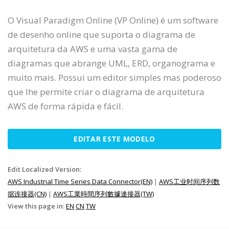
O Visual Paradigm Online (VP Online) é um software
de desenho online que suporta o diagrama de
arquitetura da AWS e uma vasta gama de
diagramas que abrange UML, ERD, organograma e
muito mais. Possui um editor simples mas poderoso
que lhe permite criar o diagrama de arquitetura
AWS de forma rápida e fácil.
EDITAR ESTE MODELO
Edit Localized Version:
AWS Industrial Time Series Data Connector(EN)
|
AWS工业时间序列数
据连接器(CN)
|
AWS工業時間序列數據連接器(TW)
View this page in:
EN
CN
TW