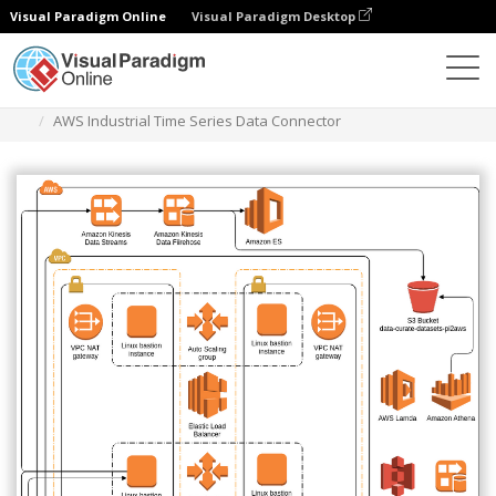
Visual Paradigm Online
Visual Paradigm Desktop
Diagramas
Modelos
Diagrama de arquitetura AWS
AWS Industrial Time Series Data Connector