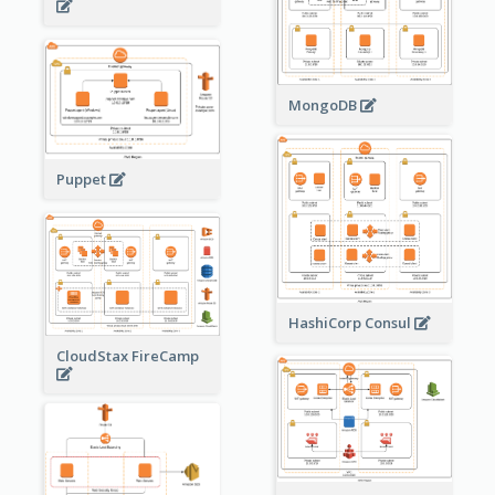
MongoDB
Puppet
HashiCorp Consul
CloudStax FireCamp