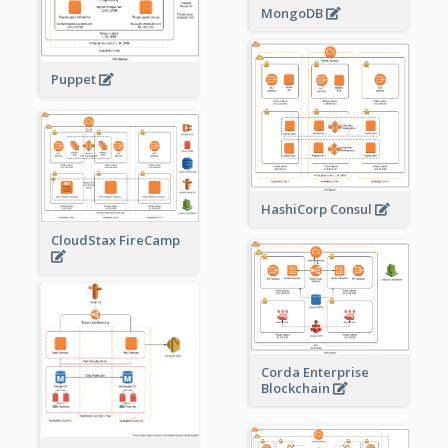
MongoDB
Puppet
HashiCorp Consul
CloudStax FireCamp
Corda Enterprise
Blockchain