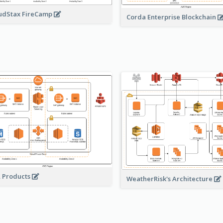
udStax FireCamp
Corda Enterprise Blockchain
A Products
WeatherRisk's Architecture