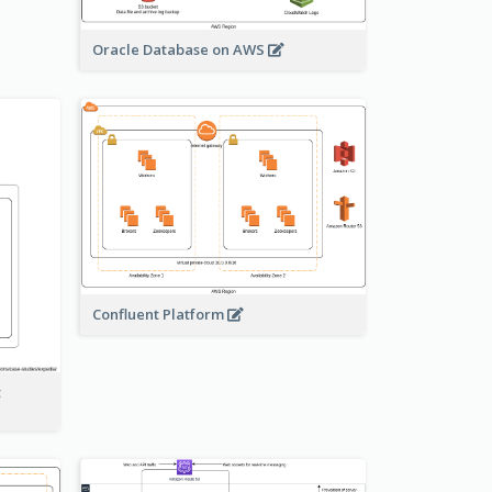
Oracle Database on AWS
Confluent Platform
t