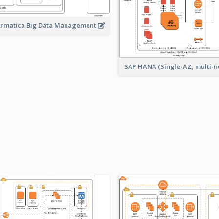
ormatica Big Data Management
SAP HANA (Single-AZ, multi-