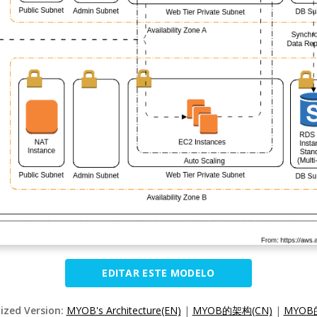
EDITAR ESTE MODELO
lized Version:
MYOB's Architecture(EN)
|
MYOB的架构(CN)
|
MYOB