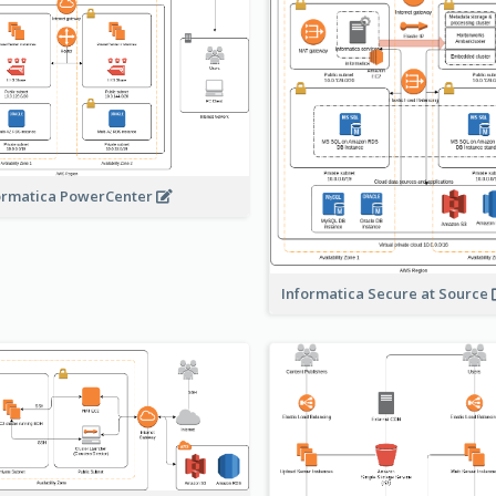
ormatica PowerCenter
Informatica Secure at Source