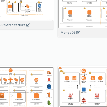
B's Architecture
MongoDB