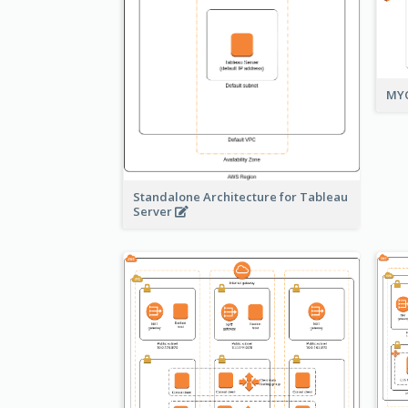
MYO
Standalone Architecture for Tableau
Server