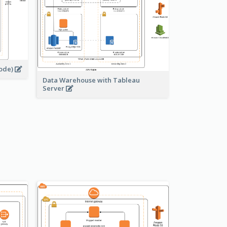
node)
Data Warehouse with Tableau
Server