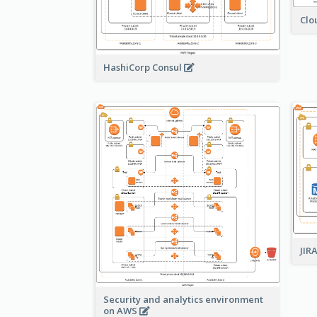
Clo
HashiCorp Consul
JIR
Security and analytics environment
on AWS