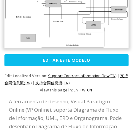
EDITAR ESTE MODELO
Edit Localized Version:
Support Contract Information Flow(EN)
|
支持
合同信息流(TW)
|
支持合同信息流(CN)
View this page in:
EN
TW
CN
A ferramenta de desenho, Visual Paradigm
Online (VP Online), suporta Diagrama de Fluxo
de Informação, UML, ERD e Organograma. Pode
desenhar o Diagrama de Fluxo de Informação