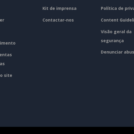
Kit de imprensa
Política de pri
er
Contactar-nos
Content Guidel
Visão geral da
segurança
imento
Denunciar abu
entas
tas
o site